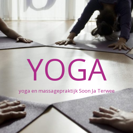
YOGA
yoga en massagepraktijk Soon Ja Terwee