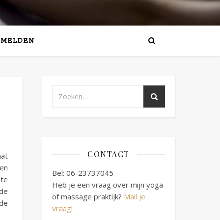
NMELDEN
CONTACT
aat
len
Bel: 06-23737045
 te
Heb je een vraag over mijn yoga
 de
of massage praktijk?
Mail je
 de
vraag!