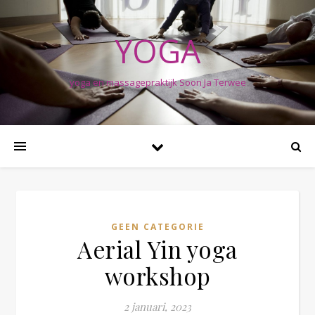
YOGA
yoga en massagepraktijk Soon Ja Terwee
GEEN CATEGORIE
Aerial Yin yoga
workshop
2 januari, 2023