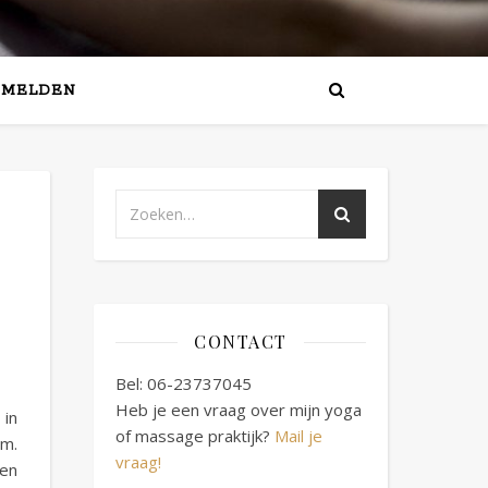
NMELDEN
CONTACT
Bel: 06-23737045
Heb je een vraag over mijn yoga
 in
of massage praktijk?
Mail je
am.
vraag!
 en