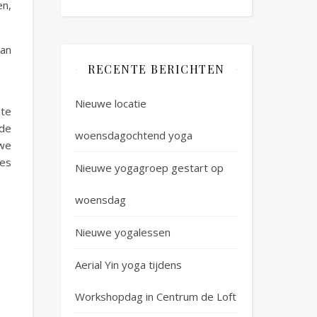
en,
van
RECENTE BERICHTEN
Nieuwe locatie
 te
nde
woensdagochtend yoga
 we
les
Nieuwe yogagroep gestart op
woensdag
Nieuwe yogalessen
Aerial Yin yoga tijdens
Workshopdag in Centrum de Loft