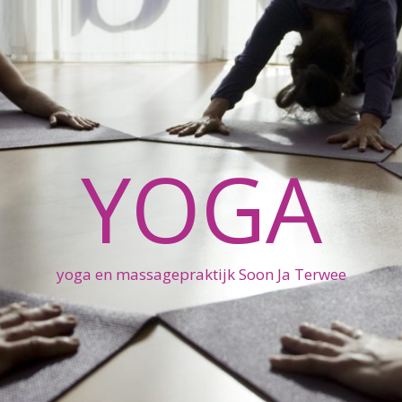
YOGA
yoga en massagepraktijk Soon Ja Terwee