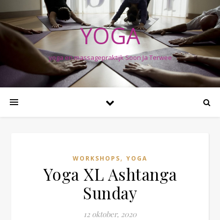
YOGA
yoga en massagepraktijk Soon Ja Terwee
,
WORKSHOPS
YOGA
Yoga XL Ashtanga
Sunday
12 oktober, 2020